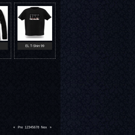
EL T-Shirt 99
«
Pre
1
2
3
4
5
6
7
8
Nex
»