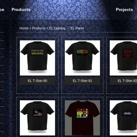
ce
Products
Projects
Home
>
Products
>
EL Lighting
﹥
EL Panel
EL T-Shirt 80
EL T-Shirt 81
EL T-Shirt 82